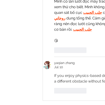
Mình có lần lướt đọc mấy tra
xem thử cho biết. Mình không 
quan sát bố cục 
جلب الحبيب
 
روحاني
 dung tổng thể. Cảm gi
ràng nên đọc lướt cũng không 
cơ bản rồi. 
جلب الحبيب
😘
Like
Reply
yaqian zhang
Jul 10
If you enjoy physics-based d
a different obstacle without fe
Like
Reply