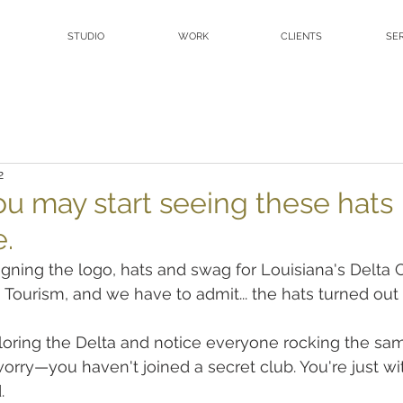
STUDIO
WORK
CLIENTS
SE
2
u may start seeing these hats
.
gning the logo, hats and swag for Louisiana's Delta 
Tourism, and we have to admit... the hats turned out 
ploring the Delta and notice everyone rocking the sa
worry—you haven't joined a secret club. You're just w
.