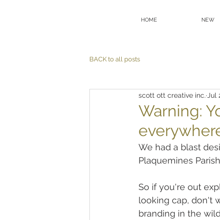
HOME
NEW
BACK to all posts
scott ott creative inc.
Jul 
Warning: Yo
everywhere
We had a blast desi
Plaquemines Parish 
So if you're out ex
looking cap, don't 
branding in the wild