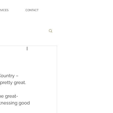
RVICES
CONTACT
Country – 
pretty great.
me great-
itnessing good 