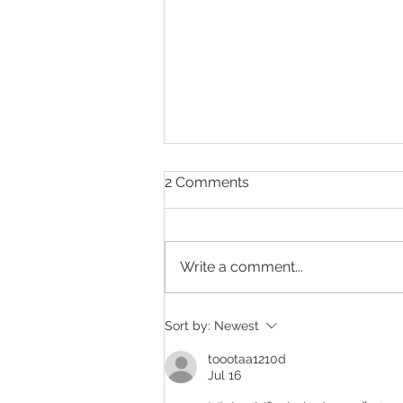
2 Comments
Write a comment...
Making Every Page Count.
Sort by:
Newest
toootaa1210d
Jul 16