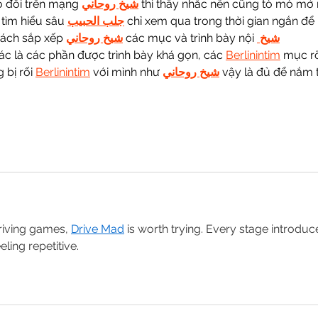
o đổi trên mạng 
شيخ روحاني
 thì thấy nhắc nên cũng tò mò mở 
tìm hiểu sâu 
جلب الحبيب
 chỉ xem qua trong thời gian ngắn để 
cách sắp xếp 
شيخ روحاني
 các mục và trình bày nội 
شيخ 
ác là các phần được trình bày khá gọn, các 
Berlinintim
 mục r
bị rối 
Berlinintim
 với mình như 
شيخ روحاني
 vậy là đủ để nắm t
riving games, 
Drive Mad
 is worth trying. Every stage introduc
eling repetitive.